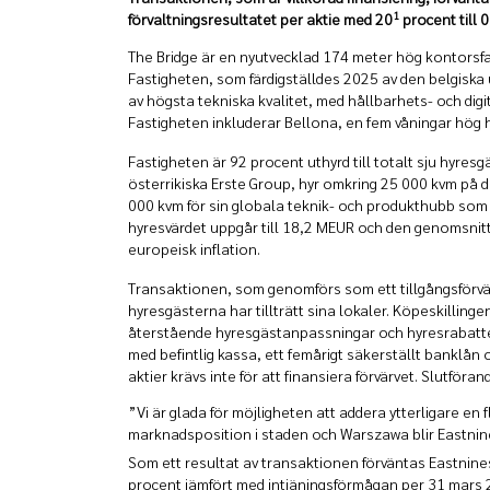
1
förvaltningsresultatet per aktie med 20
procent till 
The Bridge är en nyutvecklad 174 meter hög kontorsf
Fastigheten, som färdigställdes 2025 av den belgiska
av högsta tekniska kvalitet, med hållbarhets- och di
Fastigheten inkluderar Bellona, en fem våningar hög
Fastigheten är 92 procent uthyrd till totalt sju hyres
österrikiska Erste Group, hyr omkring 25 000 kvm på d
000 kvm för sin globala teknik- och produkthubb som e
hyresvärdet uppgår till 18,2 MEUR och den genomsnittli
europeisk inflation.
Transaktionen, som genomförs som ett tillgångsförvär
hyresgästerna har tillträtt sina lokaler. Köpeskilling
återstående hyresgästanpassningar och hyresrabatter,
med befintlig kassa, ett femårigt säkerställt banklån 
aktier krävs inte för att finansiera förvärvet. Slutföran
”Vi är glada för möjligheten att addera ytterligare en 
marknadsposition i staden och Warszawa blir Eastnin
Som ett resultat av transaktionen förväntas Eastnines 
procent jämfört med intjäningsförmågan per 31 mars 20