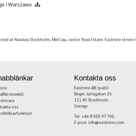
ge i Warszawa
sted at Nasdaq Stockholm, Mid Cap, sector Real Estate. Eastnine strives to
nabblänkar
Kontakta oss
oss
Eastnine AB (publ)
Birger Jarlsgatan 25
 affärsmodell
111 45 Stockholm
esterare
Sverige
takta oss
selblåsarfunktion
Tel: +46 8 505 97 700
E-post:
info@eastnine.com