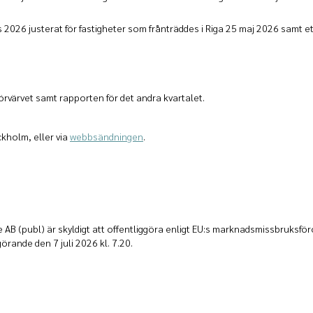
 2026 justerat för fastigheter som frånträddes i Riga 25 maj 2026 samt
rvärvet samt rapporten för det andra kvartalet.
ckholm, eller via
webbsändningen
.
AB (publ) är skyldigt att offentliggöra enligt EU:s marknadsmissbruksf
rande den 7 juli 2026 kl. 7.20.