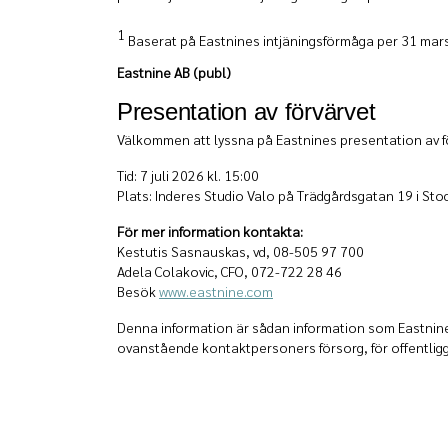
1
Baserat på Eastnines intjäningsförmåga per 31 mars
Eastnine AB (publ)
Presentation av förvärvet
Välkommen att lyssna på Eastnines presentation av fö
Tid: 7 juli 2026 kl. 15:00
Plats: Inderes Studio Valo på Trädgårdsgatan 19 i Sto
För mer information kontakta:
Kestutis Sasnauskas, vd, 08-505 97 700
Adela Colakovic, CFO, 072-722 28 46
Besök
www.eastnine.com
Denna information är sådan information som Eastnine 
ovanstående kontaktpersoners försorg, för offentliggö