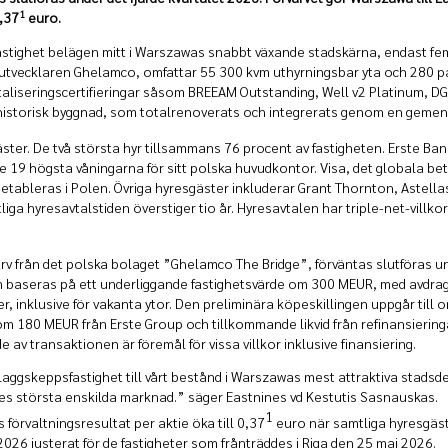
1
0,37
euro.
astighet belägen mitt i Warszawas snabbt växande stadskärna, endast fe
 utvecklaren Ghelamco, omfattar 55 300 kvm uthyrningsbar yta och 280 pa
gitaliseringscertifieringar såsom BREEAM Outstanding, Well v2 Platinum, 
 historisk byggnad, som totalrenoverats och integrerats genom en geme
gäster. De två största hyr tillsammans 76 procent av fastigheten. Erste Ba
e 19 högsta våningarna för sitt polska huvudkontor. Visa, det globala be
tableras i Polen. Övriga hyresgäster inkluderar Grant Thornton, Astellas,
ga hyresavtalstiden överstiger tio år. Hyresavtalen har triple-net-villko
v från det polska bolaget ”Ghelamco The Bridge”, förväntas slutföras und
en baseras på ett underliggande fastighetsvärde om 300 MEUR, med avdrag f
 inklusive för vakanta ytor. Den preliminära köpeskillingen uppgår till
om 180 MEUR från Erste Group och tillkommande likvid från refinansieringar
de av transaktionen är föremål för vissa villkor inklusive finansiering.
flaggskeppsfastighet till vårt bestånd i Warszawas mest attraktiva stadsdel
es största enskilda marknad.” säger Eastnines vd Kestutis Sasnauskas.
1
förvaltningsresultat per aktie öka till 0,37
euro när samtliga hyresgäster
26 justerat för de fastigheter som frånträddes i Riga den 25 maj 2026.