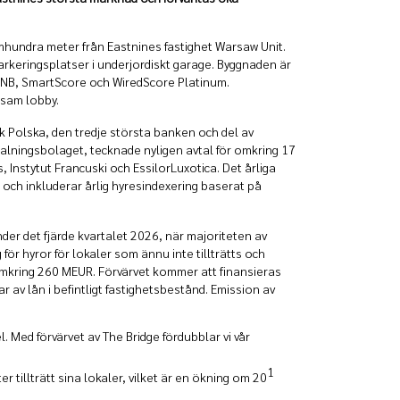
mhundra meter från Eastnines fastighet Warsaw Unit.
rkeringsplatser i underjordiskt garage. Byggnaden är
DGNB, SmartScore och WiredScore Platinum.
nsam lobby.
nk Polska, den tredje största banken och del av
talningsbolaget, tecknade nyligen avtal för omkring 17
 Instytut Francuski och EssilorLuxotica. Det årliga
r och inkluderar årlig hyresindexering baserat på
er det fjärde kvartalet 2026, när majoriteten av
ör hyror för lokaler som ännu inte tillträtts och
 omkring 260 MEUR. Förvärvet kommer att finansieras
 av lån i befintligt fastighetsbestånd. Emission av
. Med förvärvet av The Bridge fördubblar vi vår
1
 tillträtt sina lokaler, vilket är en ökning om 20