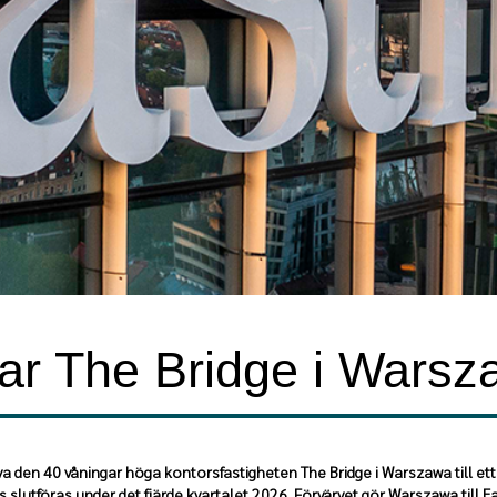
var The Bridge i Wars
va den 40 våningar höga kontorsfastigheten The Bridge i Warszawa till e
as slutföras under det fjärde kvartalet 2026. Förvärvet gör Warszawa till