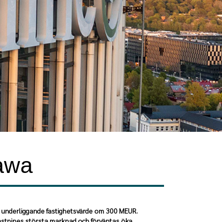
zawa
tt underliggande fastighetsvärde om 300 MEUR.
 Eastnines största marknad och förväntas öka