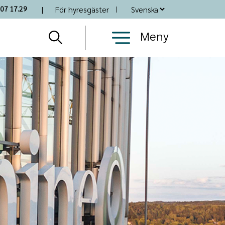
Top
07 17.29
För hyresgäster
Nav
Meny