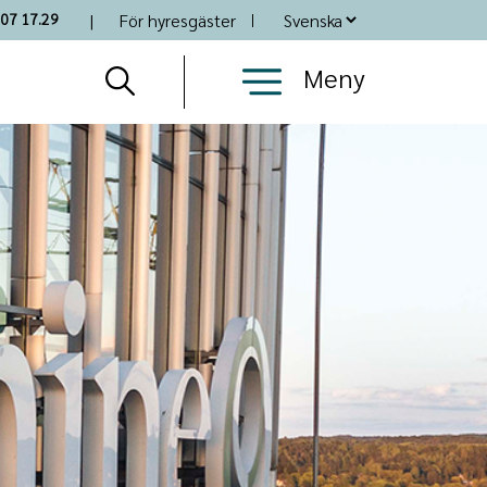
Top
07 17.29
För hyresgäster
Nav
Meny