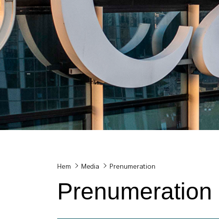
Breadcrumb
Hem
Media
Prenumeration
Prenumeration