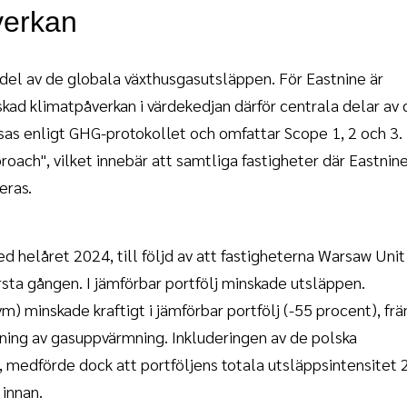
verkan
del av de globala växthusgasutsläppen. För Eastnine är
inskad klimatpåverkan i värdekedjan därför centrala delar av
sas enligt GHG-protokollet och omfattar Scope 1, 2 och 3.
oach", vilket innebär att samtliga fastigheter där Eastnine
eras.
 helåret 2024, till följd av att fastigheterna Warsaw Unit
rsta gången. I jämförbar portfölj minskade utsläppen.
) minskade kraftigt i jämförbar portfölj (-55 procent), fr
fasning av gasuppvärmning. Inkluderingen av de polska
, medförde dock att portföljens totala utsläppsintensitet
 innan.