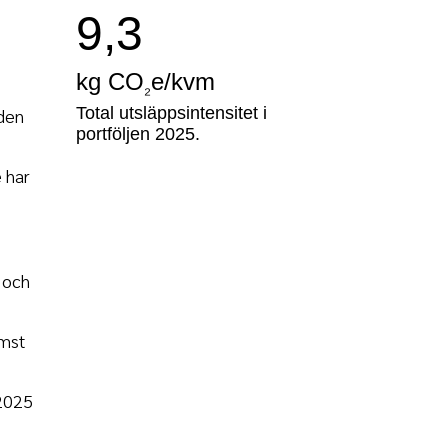
9,3
kg CO
e/kvm
₂
Total utsläppsintensitet i
 den
portföljen 2025.
 har
 och
ämst
 2025