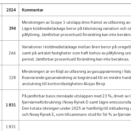
2024
Kommentar
Minskningen av Scope 1-utsläpp drivs främst av utfasning a
394
Lägre köldmedieläckage beror på tidsmässig variation och 
påfyllning. Jämförbar procentuell förändring kan inte beräkn
Variationer i köldmedieläckage mellan åren beror på oregel
266
samt på antalet fastigheter som haft behov av påfyllning un
period. Jämförbar procentuell förändring kan inte beräknas.
Minskningen är en följd av utfasning av gasuppvärmning i Va
128
Kvarvarande gasanvändning är begränsad till en mindre hand
anslutning till kontorsfastigheten Alojas Biroji.
På jämförbar basis minskade utsläppen med 23 %, drivet av 
fjärrvärmeförbrukning i Nowy Rynek D samt lägre emissionsfak
1 831
Den totala ökningen under 2025 är hänförlig till inkludering
och Nowy Rynek E, som tillsammans stod för 56 % av fjärrv
1 831