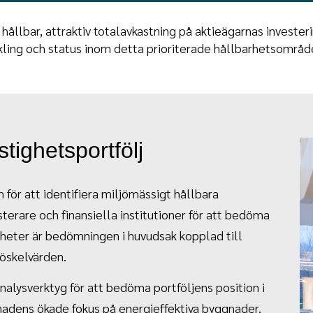
hållbar, attraktiv totalavkastning på aktieägarnas invester
kling och status inom detta prioriterade hållbarhetsområd
tighetsportfölj
Im
för att identifiera miljömässigt hållbara
terare och finansiella institutioner för att bedöma
igheter är bedömningen i huvudsak kopplad till
röskelvärden.
alysverktyg för att bedöma portföljens position i
rknadens ökade fokus på energieffektiva byggnader.