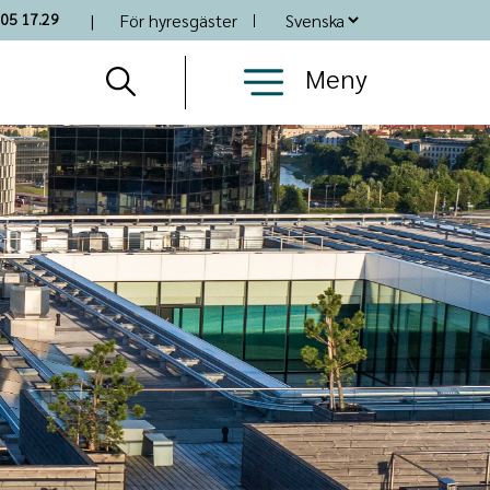
Top
05 17.29
För hyresgäster
Nav
Meny