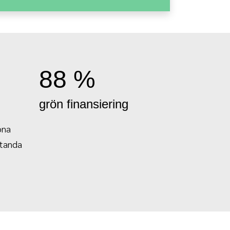
88 %
grön finansiering
öna
standa