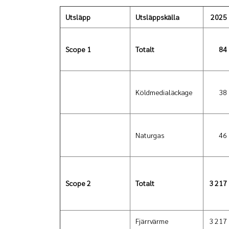
Utsläpp
Utsläppskälla
2025
Scope 1
Totalt
84
Köldmedialäckage
38
Naturgas
46
Scope 2
Totalt
3 217
Fjärrvärme
3 217