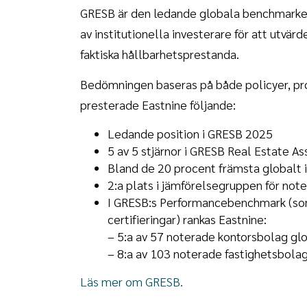
GRESB är den ledande globala benchmarken
av institutionella investerare för att utvär
faktiska hållbarhetsprestanda.
Bedömningen baseras på både policyer, pro
presterade Eastnine följande:
Ledande position i GRESB 2025
5 av 5 stjärnor i GRESB Real Estate 
Bland de 20 procent främsta globalt 
2:a plats i jämförelsegruppen för not
I GRESB:s Performancebenchmark (som
certifieringar) rankas Eastnine:
– 5:a av 57 noterade kontorsbolag gl
– 8:a av 103 noterade fastighetsbolag
Läs mer om GRESB.