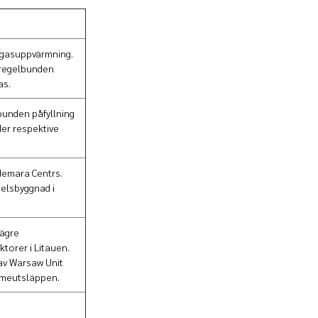
v gasuppvärmning.
oregelbunden
as.
bunden påfyllning
der respektive
ldemara Centrs.
elsbyggnad i
lägre
torer i Litauen.
 av Warsaw Unit
ärmeutsläppen.