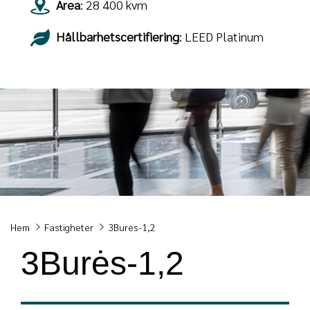
Area
: 28 400 kvm
Hållbarhetscertifiering
: LEED Platinum
Breadcrumb
Hem
Fastigheter
3Burės-1,2
3Burės-1,2