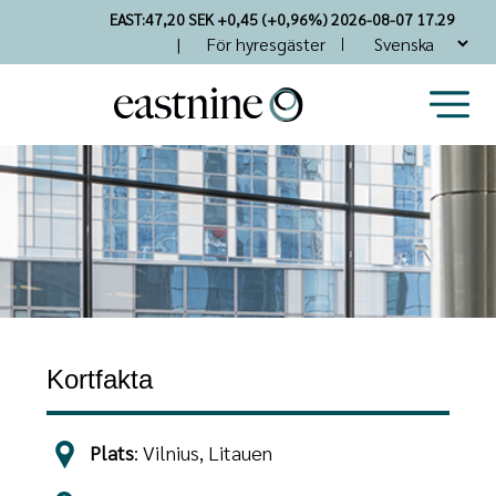
Skip
EAST:
47,20 SEK +0,45 (+0,96%) 2026-08-07 17.29
to
Top
För hyresgäster
main
Nav
content
Kortfakta
Plats
: Vilnius, Litauen